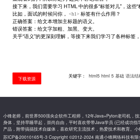
接下来，我们需要学习
HTML
中的很多
“
标签对儿
”
，这些
“
比如，面试的时候问你，
<h1>
标签有什么作用？
正确答案：给文本增加主标题的语义。
错误答案：给文字加粗、加黑、变大。
关乎
“
语义
”
的更深刻理解，等接下来我们学习了各种标签
关键字：
html5
html
5
基础
语法结
下载资源
小锋老师，前世界500强央企软件工程师，12年Java+Pyton老司
身体，坚持早睡早起，崇尚自由，平时喜欢带带Java学员 (已经成功指导
产品，附带搞搞技术自媒体，喜欢研究主流技术，热爱技术和教育。小
苏ICP备20010165号-3
Copyright ©2012-2024 南通小锋网络科技