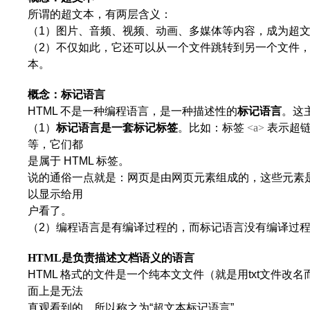
所谓的超文本，有两层含义：
（
1
）图片、音频、视频、动画、多媒体等内容，成为超
（
2
）不仅如此，它还可以从一个文件跳转到另一个文件
本。
概念：标记语言
HTML
不是一种编程语言，是一种描述性的
标记语言
。这
（
1
）
标记语言是一套标记标签
。比如：标签
<a>
表示超
等，它们都
是属于
HTML
标签。
说的通俗一点就是：网页是由网页元素组成的，这些元素
以显示给用
户看了。
（
2
）编程语言是有编译过程的，而标记语言没有编译过
HTML
是负责描述文档语义的语言
HTML
格式的文件是一个纯本文文件（就是用
txt
文件改名
面上是无法
直观看到的，所以称之为
“
超文本标记语言
”
。