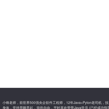
小锋老师，前世界500强央企软件工程师，12年Java+Pyton老司
身体，坚持早睡早起，崇尚自由，平时喜欢带带Java学员 (已经成功指导