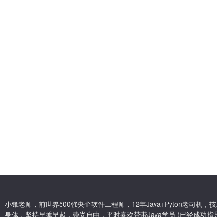
小锋老师，前世界500强央企软件工程师，12年Java+Pyton老司
身体，坚持早睡早起，崇尚自由，平时喜欢带带Java学员 (已经成功指导