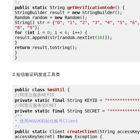
*/
public
static
 String 
getVerificationCode
() {

StringBuilder result = 
new
 StringBuilder();

Random random = 
new
 Random();

String[] str = {
"0"
, 
"1"
, 
"2"
, 
"3"
, 
"4"
, 
"5"
, 
"6"
,
"8"
, 
"9"
for
 (
int
 i = 
0
; i < 
6
; i++) {

result.append(str[random.nextInt(
10
)]);

return
 result.toString();

}

}
2.短信验证码发送工具类
public
class
SmsUtil
 {
//阿里云服务KEYID
private
static
final
 String KEYID = 
"*************
//阿里云服务SECRET
private
static
final
 String SECRET = 
"************
/**

* 使用AK&SK初始化账号Client

*/
public
static
 Client 
createClient
(String accessKey
accessKeySecret) 
throws
 Exception {
