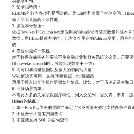
动态添加列。
2.
记录很稀疏：
RDBMS
的⾏有多少列是固定的。为
null
的列浪费了存储空间。
HBas
省了空间⼜提⾼了读性能。
3.
多版本号数据：
依据
Row key
和
Column key
定位到的
Value
能够有随意数量的版本号
数据，⽤
HBase
是很⽅便的。⽐⽅某个⽤户的
Address
变更，⽤户的
的。
4.
仅要求最终⼀致性：
对于数据存储事务的要求不像⾦融⾏业和财务系统这么⾼，只要保
HBase+elasticsearch
时，可能出现数据不⼀致）
5.
⾼可⽤和海量数据以及很⼤的瞬间写⼊量：
WAL
解决⾼可⽤，⽀持
PB
级数据，
put
性能⾼
适⽤于插⼊⽐查询操作更频繁的情况。⽐如，对于历史记录表和⽇
6.
业务场景简单：
不需要太多的关系型数据库特性，列⼊交叉列，交叉表，事务，连
HBase
的缺点：
1.
单⼀
RowKey
固有的局限性决定了它不可能有效地⽀持多条件查
2.
不适合于⼤范围扫描查询
3.
不直接⽀持
SQL
的语句查询