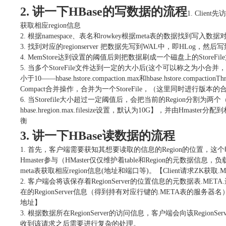
2.
讲⼀下
HBase
的写数据的流程
1. Client
先访
获取相应
region
信息
2.
根据
namespace
、表名和
rowkey
根据
meta
表的数据找到写⼊数据
3.
找到对应的
regionserver
把数据先写到
WAL
中，即
HLog
，然后写
4. MemStore
达到设置的阈值后则把数据刷成⼀个磁盘上的
StoreFile
5.
当多个
StoreFile
⽂件达到⼀定的⼤⼩后
(
这个可以称之为⼩合并，
⼩于
10——hbase.hstore.compaction.max
和
hbase.hstore.compactionTh
Compact
合并操作，合并为⼀个
StoreFile
，（这⾥同时进⾏版本的
6.
当
Storefile
⼤⼩超过⼀定阈值后，会把当前的
Region
分割为两个
hbase.hregion.max.filesize
设置，默认为
10G
】，并由
Hmaster
分配到
衡
3.
讲⼀下
HBase
读数据的流程
1.
⾸先，客户端需要获知其想要读取的信息的
Region
的位置，这个
Hmaster
参与（
HMaster
仅仅维护着
table
和
Region
的元数据信息，负
meta
表获取相应
region
信息
(
地址和端⼝等
)
。【
Client
请求
ZK
获取
.M
2.
客户端会将该保存着
RegionServer
的位置信息的元数据表
.META.
在的
RegionServer
信息（得到持有对应⾏键的
.META
表的服务器名
地址】
3.
根据数据所在
RegionServer
的访问信息，客户端会向该
RegionSer
收到该请求之后需要进⾏复杂的处理。