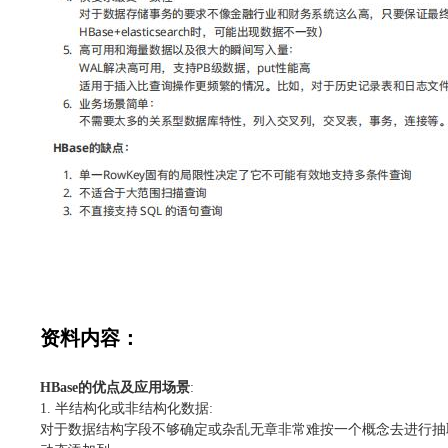
资料内容：
HBase
的优点及应⽤场景
:
1.
半结构化或⾮结构化数据
:
对于数据结构字段不够确定或杂乱⽆章⾮常难按⼀个概念去进⾏抽