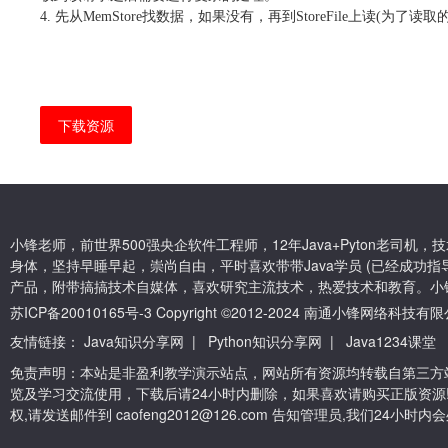
4.
先从
MemStore
找数据，如果没有，再到
StoreFile
上读
(
为了读取
下载资源
小锋老师，前世界500强央企软件工程师，12年Java+Pyton老司
身体，坚持早睡早起，崇尚自由，平时喜欢带带Java学员 (已经成功指导
产品，附带搞搞技术自媒体，喜欢研究主流技术，热爱技术和教育。小
苏ICP备20010165号-3
Copyright ©2012-2024 南通小锋网络科技
友情链接：
Java知识分享网
|
Python知识分享网
|
Java1234课堂
免责声明：本站是非盈利教学演示站点，网站所有资源均转载自第三方
览及学习交流使用，下载后请24小时内删除，如果喜欢请购买正版资源
权,请发送邮件到 caofeng2012@126.com 告知管理员,我们24小时内会