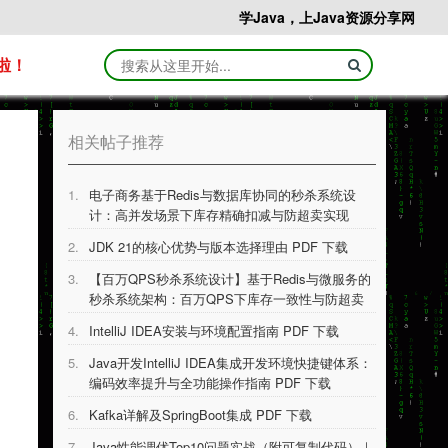
学Java，上Java资源分享网
啦！
相关帖子推荐
1.
电子商务基于Redis与数据库协同的秒杀系统设
计：高并发场景下库存精确扣减与防超卖实现
PDF 下载
2.
JDK 21的核⼼优势与版本选择理由 PDF 下载
3.
【百万QPS秒杀系统设计】基于Redis与微服务的
秒杀系统架构：百万QPS下库存一致性与防超卖
技术实现 PDF 下载
4.
IntelliJ IDEA安装与环境配置指南 PDF 下载
5.
Java开发IntelliJ IDEA集成开发环境快捷键体系：
编码效率提升与全功能操作指南 PDF 下载
6.
Kafka详解及SpringBoot集成 PDF 下载
7.
Java性能调优Top10问题实战（附可复制代码）｜