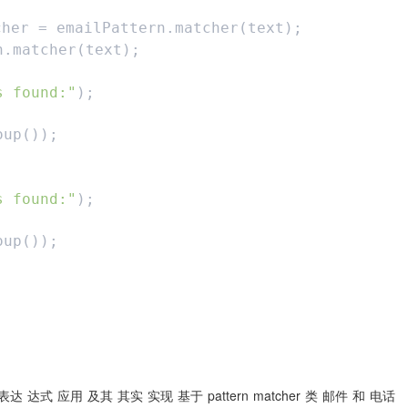
cher = emailPattern.matcher(text);
n.matcher(text);
s found:"
);
oup());
s found:"
);
oup());
表达
达式
应用
及其
其实
实现
基于
pattern
matcher
类
邮件
和
电话