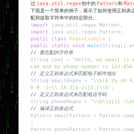
java.util.regex
Pattern
Mat
过
包中的
和
下面是一个简单的例子，展示了如何使用正则表
配和提取字符串中的特定部分。
import
java.util.regex.Matcher;
import
java.util.regex.Pattern;
public class
RegexExample
{
public static void
main
(String[] a
//
要匹配的字符串
String text =
"Hello, my email is 
com and my phone number is 123-456
//
定义正则表达式来匹配电子邮件地址
String emailRegex =
"\\b[A-Za-z0-9
0-9.-]+\\.[A-Z|a-z]{2,}\\b"
;
//
定义正则表达式来匹配电话号码
String phoneRegex =
"\\b\\d{3}-\\d
//
编译正则表达式
Pattern emailPattern = Pattern.com
;
Pattern phonePattern = Pattern.com