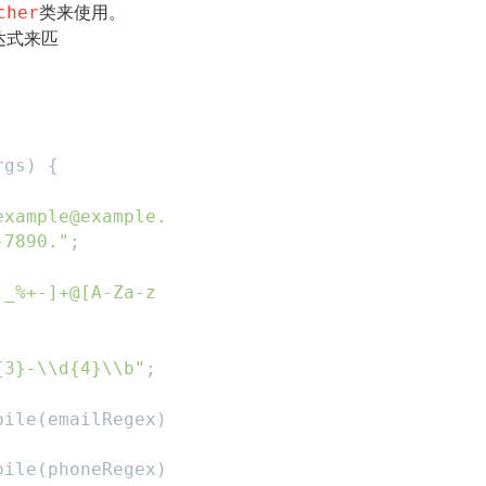
cher
类来使用。
达式来匹
rgs) {
example@example.
-7890."
;
._%+-]+@[A-Za-z
{3}-\\d{4}\\b"
;
pile(emailRegex)
pile(phoneRegex)