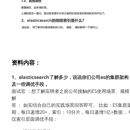
资料内容：
1
elasticsearch
es
、
了解多少，说说你们公司
的集群架构
及一些调优手段 。
ES
面试官 ：想了解应聘者之前公司接触的
使用场景、规模
解
ES
答 ： 如实结合自己的实践场景回答即可。 比如：
集群
20+
10
1
+
期，每日递增
，索引：
分片，每日递增
亿
数据，
仅索引层面调优手段：