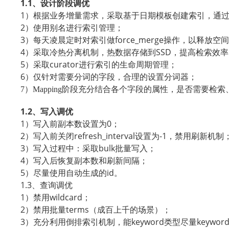
1.1
、设计阶段调优
1
）根据业务增量需求，采取基于日期模板创建索引，通
2
）使用别名进行索引管理；
3
force_merge
）每天凌晨定时对索引做
操作，以释放空间
4
SSD
）采取冷热分离机制，热数据存储到
，提高检索效率
5
curator
）采取
进行索引的生命周期管理；
6
）仅针对需要分词的字段，合理的设置分词器；
7）Mapping阶段充分结合各个字段的属性，是否需要检
1.2
、写入调优
1
0
）写入前副本数设置为
；
2
refresh_interval
-1
）写入前关闭
设置为
，禁用刷新机制
3
bulk
）写入过程中：采取
批量写入；
4
）写入后恢复副本数和刷新间隔；
5
id
）尽量使用自动生成的
。
1.3
、查询调优
1
wildcard
）禁用
；
2
terms
）禁用批量
（成百上千的场景）；
3
keyword
keywor
）充分利用倒排索引机制，能
类型尽量