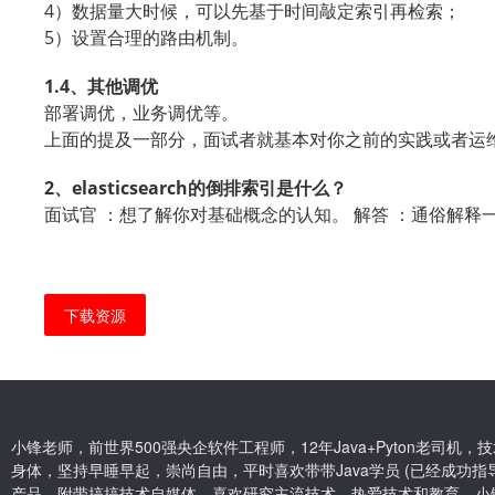
4
）数据量大时候，可以先基于时间敲定索引再检索；
5
）设置合理的路由机制。
1.4
、其他调优
部署调优，业务调优等。
上面的提及一部分，面试者就基本对你之前的实践或者运
2
elasticsearch
、
的倒排索引是什么？
面试官 ：想了解你对基础概念的认知。 解答 ：通俗解释
下载资源
小锋老师，前世界500强央企软件工程师，12年Java+Pyton老司
身体，坚持早睡早起，崇尚自由，平时喜欢带带Java学员 (已经成功指导
产品，附带搞搞技术自媒体，喜欢研究主流技术，热爱技术和教育。小