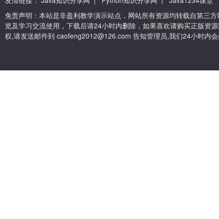
友情链接：
Java知识分享网
|
Python知识分享网
|
Java1234课堂
免责声明：本站是非盈利教学演示站点，网站所有资源均转载自第三方
览及学习交流使用，下载后请24小时内删除，如果喜欢请购买正版资源
权,请发送邮件到 caofeng2012@126.com 告知管理员,我们24小时内会