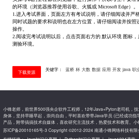
的环境（浏览器推荐使用谷歌、火狐或 Microsoft Edge）。
1.进入考试界面，页面左方有考试说明，请仔细阅读并严
同时试题的要求和说明也在左方位置，请仔细阅读并按照
操作。
2.阅读完考试说明以后，点击页面右方的 默认环境 图标，
测验环境。
关键字：
蓝桥
杯
大数
数据
应用
开发
java
职
下载资源
小锋老师，前世界500强央企软件工程师，12年Java+Pyton老司
身体，坚持早睡早起，崇尚自由，平时喜欢带带Java学员 (已经成功指导
产品，附带搞搞技术自媒体，喜欢研究主流技术，热爱技术和教育。小
苏ICP备20010165号-3
Copyright ©2012-2024 南通小锋网络科技