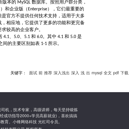
新版本的
数据库。按照用户群分类，
MySQL
）和企业版（
），它们最重要的
r
Enterprise
但是官方不提供任何技术支持，适用于大多
载，相应地，它提供了更多的功能和更完备
要求较高的企业客户。
括
、
、
和
。其中
和
是
4.1
5.0
5.1
6.0
4.1
5.0
之间的主要区别如表
所示。
1-1
关键字：
面试
前
推荐
深入浅出
深入
浅
出
mysql
全文
pdf
下载
ton老司机，技术专家，高级讲师，每天坚持锻炼
经成功指导2000+学员高薪就业)，喜欢搞搞
教育。小锋网络科技 光杠司令员。