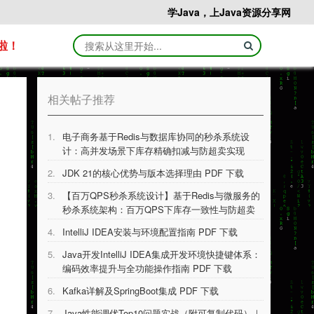
学Java，上Java资源分享网
啦！
相关帖子推荐
1.
电子商务基于Redis与数据库协同的秒杀系统设
计：高并发场景下库存精确扣减与防超卖实现
PDF 下载
2.
JDK 21的核⼼优势与版本选择理由 PDF 下载
3.
【百万QPS秒杀系统设计】基于Redis与微服务的
秒杀系统架构：百万QPS下库存一致性与防超卖
技术实现 PDF 下载
4.
IntelliJ IDEA安装与环境配置指南 PDF 下载
5.
Java开发IntelliJ IDEA集成开发环境快捷键体系：
编码效率提升与全功能操作指南 PDF 下载
6.
Kafka详解及SpringBoot集成 PDF 下载
7.
Java性能调优Top10问题实战（附可复制代码）｜