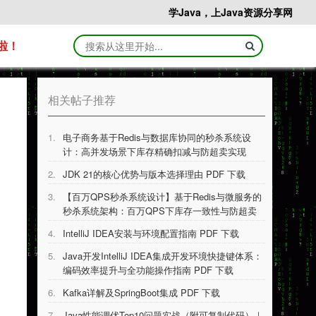
学Java，上Java资源分享网
啦！
相关帖子推荐
1.
电子商务基于Redis与数据库协同的秒杀系统设
计：高并发场景下库存精确扣减与防超卖实现
PDF 下载
2.
JDK 21的核⼼优势与版本选择理由 PDF 下载
3.
【百万QPS秒杀系统设计】基于Redis与微服务的
秒杀系统架构：百万QPS下库存一致性与防超卖
技术实现 PDF 下载
4.
IntelliJ IDEA安装与环境配置指南 PDF 下载
5.
Java开发IntelliJ IDEA集成开发环境快捷键体系：
编码效率提升与全功能操作指南 PDF 下载
6.
Kafka详解及SpringBoot集成 PDF 下载
7.
Java性能调优Top10问题实战（附可复制代码）｜