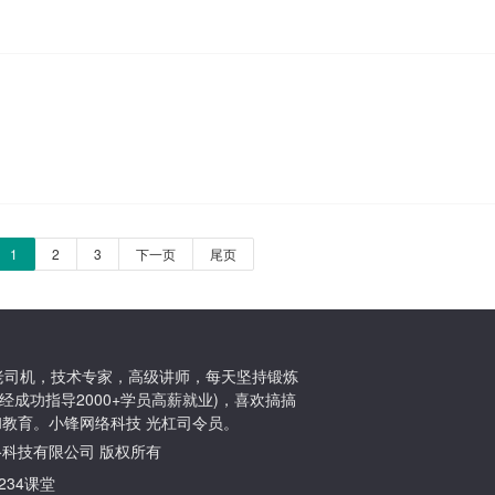
1
2
3
下一页
尾页
ton老司机，技术专家，高级讲师，每天坚持锻炼
经成功指导2000+学员高薪就业)，喜欢搞搞
教育。小锋网络科技 光杠司令员。
小锋网络科技有限公司 版权所有
1234课堂